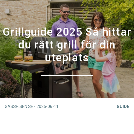
Grillguide 2025 Så hittar
du rätt grill för din
uteplats
GASSPISEN.SE
-
2025-06-11
GUIDE