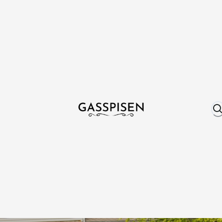
Om oss
Fri frakt över 999 kr
Över 25 år erfare