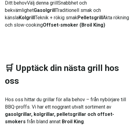
Ditt behovVälj denna grillSnabbhet och
bekvämlighet
Gasolgrill
Traditionell smak och
känsla
Kolgrill
Teknik + rökig smak
Pelletsgrill
Äkta rökning
och slow-cooking
Offset-smoker (Broil King)
🛒
Upptäck din nästa grill hos
oss
Hos oss hittar du grillar för alla behov – från nybörjare till
BBQ-proffs. Vi har ett noggrant utvalt sortiment av
gasolgrillar, kolgrillar, pelletsgrillar och offset-
smokers
från bland annat
Broil King
.