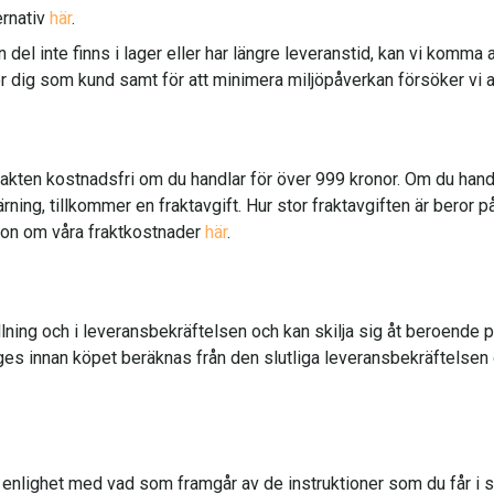
ernativ
här
.
 del inte finns i lager eller har längre leveranstid, kan vi komma a
r dig som kund samt för att minimera miljöpåverkan försöker vi al
akten kostnadsfri om du handlar för över 999 kronor. Om du handla
rning, tillkommer en fraktavgift. Hur stor fraktavgiften är beror på 
tion om våra fraktkostnader
här
.
ning och i leveransbekräftelsen och kan skilja sig åt beroende p
ges innan köpet beräknas från den slutliga leveransbekräftelsen
ns i enlighet med vad som framgår av de instruktioner som du få