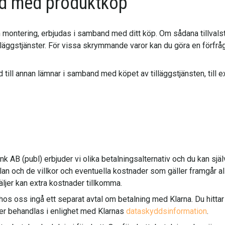
and med produktköp
 och montering, erbjudas i samband med ditt köp. Om sådana tillva
illäggstjänster. För vissa skrymmande varor kan du göra en förfrå
id till annan lämnar i samband med köpet av tilläggstjänsten, till e
 AB (publ) erbjuder vi olika betalningsalternativ och du kan själv
lan och de villkor och eventuella kostnader som gäller framgår a
äljer kan extra kostnader tillkomma.
 oss ingå ett separat avtal om betalning med Klarna. Du hittar i
er behandlas i enlighet med Klarnas
dataskyddsinformation
.