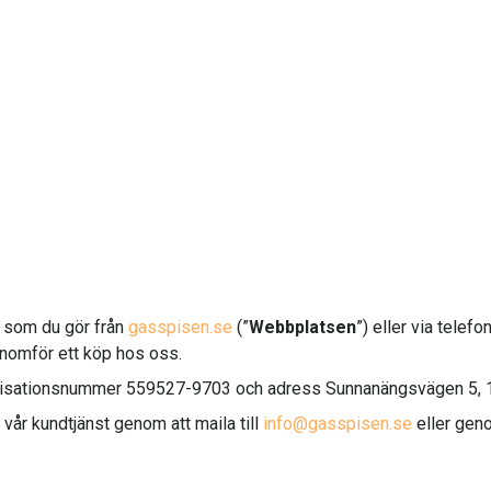
öp som du gör från
gasspisen.se
(”
Webbplatsen
”) eller via telef
nomför ett köp hos oss.
ganisationsnummer 559527-9703 och adress Sunnanängsvägen 5, 
vår kundtjänst genom att maila till
info@gasspisen.se
eller geno