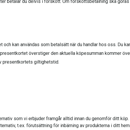
r betalar du delvis i förskott. Om förskottsbetalning ska göras f
andet och kan användas som betalsätt när du handlar hos oss. Du 
v presentkortet överstiger den aktuella köpesumman kommer över
v presentkortets giltighetstid.
ternativ som vi erbjuder framgår alltid innan du genomför ditt köp. 
rnativ, t.ex. förutsättning för inbärning av produkterna i ditt hem