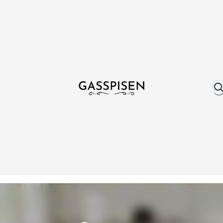
Om oss
Fri frakt över 999 kr
Över 25 år erfare