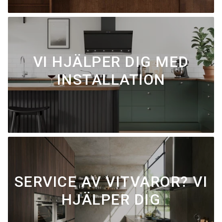
VI HJÄLPER DIG MED
INSTALLATION
SERVICE AV VITVAROR? VI
HJÄLPER DIG