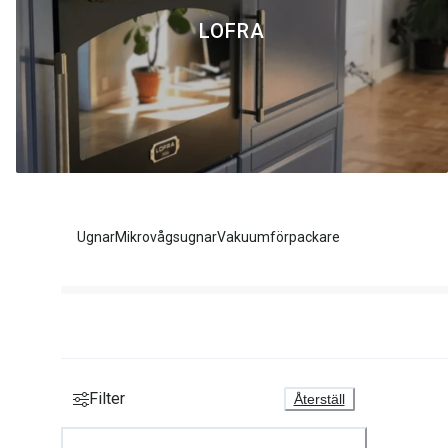
LOFRA
Ugnar
Mikrovågsugnar
Vakuumförpackare
Filter
Återställ