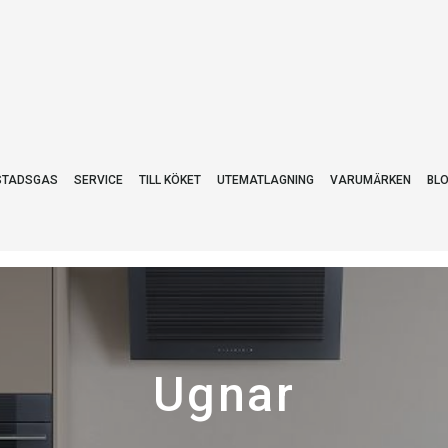
STADSGAS
SERVICE
TILL KÖKET
UTEMATLAGNING
VARUMÄRKEN
BL
Ugnar