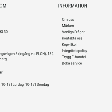
OOM
INFORMATION
Om oss
Märken
93 30
Vanliga Frågor
Kontakta oss
Köpvillkor
Integritetspolicy
gsvägen 5 (Ingång via ELON), 182
Trygg E-handel
berg
Boka service
er
 10-19 | Lördag: 10-17 | Söndag