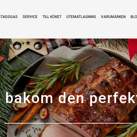
STADSGAS
SERVICE
TILL KÖKET
UTEMATLAGNING
VARUMÄRKEN
BL
 bakom den perfekt