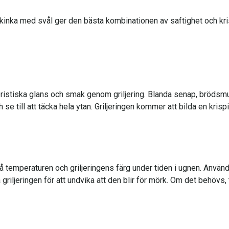
 skinka med svål ger den bästa kombinationen av saftighet och krisp
ristiska glans och smak genom griljering. Blanda senap, brödsmulo
se till att täcka hela ytan. Griljeringen kommer att bilda en krispi
ll på temperaturen och griljeringens färg under tiden i ugnen. Anvä
griljeringen för att undvika att den blir för mörk. Om det behövs, 