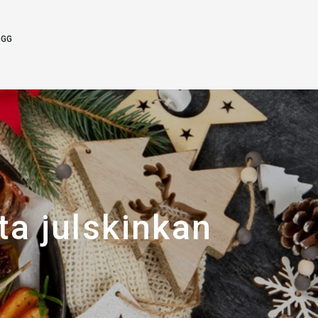
OGG
a julskinkan