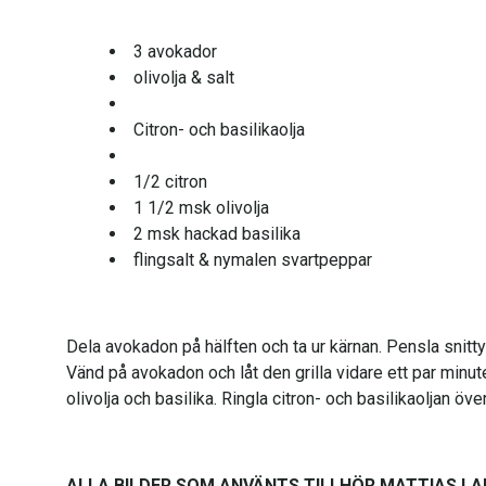
3 avokador
olivolja & salt
Citron- och basilikaolja
1/2 citron
1 1/2 msk olivolja
2 msk hackad basilika
flingsalt & nymalen svartpeppar
Dela avokadon på hälften och ta ur kärnan. Pensla snittyta
Vänd på avokadon och låt den grilla vidare ett par minute
olivolja och basilika. Ringla citron- och basilikaoljan ö
ALLA BILDER SOM ANVÄNTS TILLHÖR MATTIAS LA