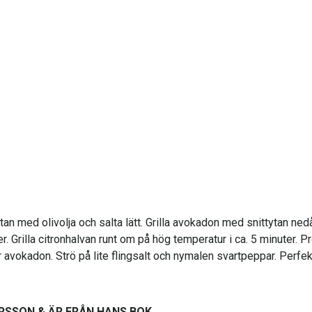
n med olivolja och salta lätt. Grilla avokadon med snittytan nedår 
r. Grilla citronhalvan runt om på hög temperatur i ca. 5 minuter. 
ver avokadon. Strö på lite flingsalt och nymalen svartpeppar. Perfe
RSSON & ÄR FRÅN HANS BOK.