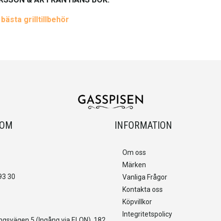
ästa grilltillbehör
OOM
INFORMATION
Om oss
Märken
93 30
Vanliga Frågor
Kontakta oss
Köpvillkor
Integritetspolicy
gsvägen 5 (Ingång via ELON), 182