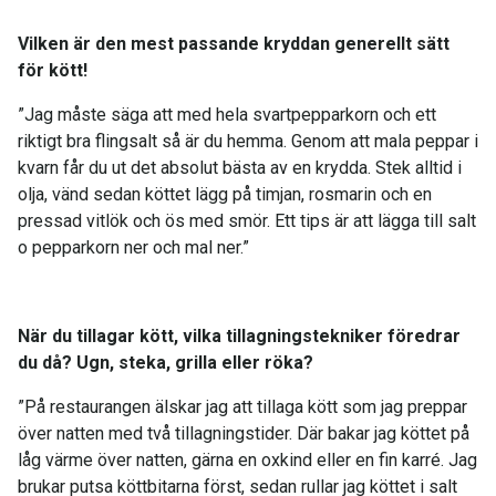
Vilken är den mest passande kryddan generellt sätt
för kött!
”Jag måste säga att med hela svartpepparkorn och ett
riktigt bra flingsalt så är du hemma. Genom att mala peppar i
kvarn får du ut det absolut bästa av en krydda. Stek alltid i
olja, vänd sedan köttet lägg på timjan, rosmarin och en
pressad vitlök och ös med smör. Ett tips är att lägga till salt
o pepparkorn ner och mal ner.”
När du tillagar kött, vilka tillagningstekniker föredrar
du då? Ugn, steka, grilla eller röka?
”På restaurangen älskar jag att tillaga kött som jag preppar
över natten med två tillagningstider. Där bakar jag köttet på
låg värme över natten, gärna en oxkind eller en fin karré. Jag
brukar putsa köttbitarna först, sedan rullar jag köttet i salt