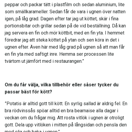
peppar och packar tätt i plastfilm och sedan aluminium, lite
som smällkarameller. Sedan får de vara i ugnen över natten
igen, på låg grad. Dagen efter tar jag ut köttet, skär i fina
portionsbitar och grillar sedan på de vid beställning. Då kan
jag servera en fin och mör köttbit, med en fin yta. I hemmet
föredrar jag att steka köttet på ytan och sen köra in det i
ugnen efter. Även här med låg grad på ugnen så att man får
en fin yta med saftigt inre. Hemma ser processen lite
tvärtom ut jämfört med i restaurangen.”
Om du får välja, vilka tillbehör eller såser tycker du
passar bäst för kött?
”Potatis är alltid gott till kött. En syrlig sallad är aldrig fel. En
bra rödvinssås spöar alltid en bra bearnaise alla dagar i
veckan om du frågar mig. Att rosta vitlök i ugnen är otroligt
gott. Dela upp vitlöken i mitten på långsidan och pensla den
med olja och baka i ugnen.”