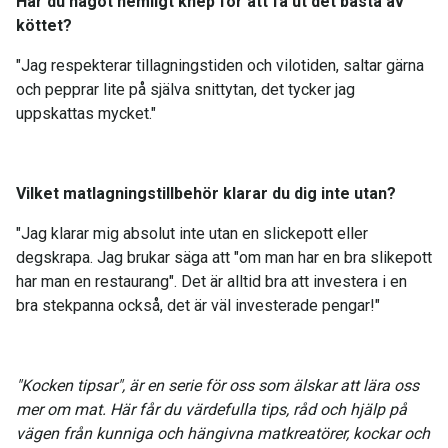
Har du något hemligt knep för att få ut det bästa av
köttet?
"Jag respekterar tillagningstiden och vilotiden, saltar gärna
och pepprar lite på själva snittytan, det tycker jag
uppskattas mycket."
Vilket matlagningstillbehör klarar du dig inte utan?
"Jag klarar mig absolut inte utan en slickepott eller
degskrapa. Jag brukar säga att "om man har en bra slikepott
har man en restaurang". Det är alltid bra att investera i en
bra stekpanna också, det är väl investerade pengar!"
"Kocken tipsar", är en serie för oss som älskar att lära oss
mer om mat. Här får du värdefulla tips, råd och hjälp på
vägen från kunniga och hängivna matkreatörer, kockar och