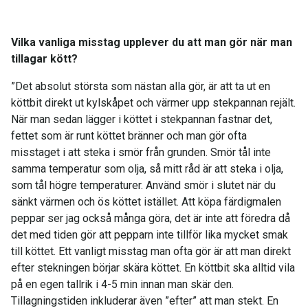
Vilka vanliga misstag upplever du att man gör när man
tillagar kött?
”Det absolut största som nästan alla gör, är att ta ut en
köttbit direkt ut kylskåpet och värmer upp stekpannan rejält.
När man sedan lägger i köttet i stekpannan fastnar det,
fettet som är runt köttet bränner och man gör ofta
misstaget i att steka i smör från grunden. Smör tål inte
samma temperatur som olja, så mitt råd är att steka i olja,
som tål högre temperaturer. Använd smör i slutet när du
sänkt värmen och ös köttet istället. Att köpa färdigmalen
peppar ser jag också många göra, det är inte att föredra då
det med tiden gör att pepparn inte tillför lika mycket smak
till köttet. Ett vanligt misstag man ofta gör är att man direkt
efter stekningen börjar skära köttet. En köttbit ska alltid vila
på en egen tallrik i 4-5 min innan man skär den.
Tillagningstiden inkluderar även ”efter” att man stekt. En