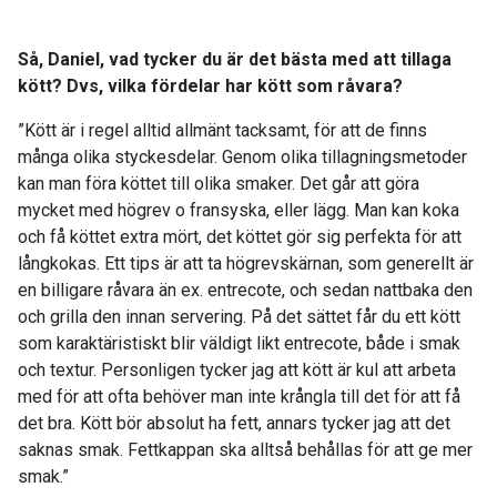
Så, Daniel, vad tycker du är det bästa med att tillaga
kött? Dvs, vilka fördelar har kött som råvara?
”Kött är i regel alltid allmänt tacksamt, för att de finns
många olika styckesdelar. Genom olika tillagningsmetoder
kan man föra köttet till olika smaker. Det går att göra
mycket med högrev o fransyska, eller lägg. Man kan koka
och få köttet extra mört, det köttet gör sig perfekta för att
långkokas. Ett tips är att ta högrevskärnan, som generellt är
en billigare råvara än ex. entrecote, och sedan nattbaka den
och grilla den innan servering. På det sättet får du ett kött
som karaktäristiskt blir väldigt likt entrecote, både i smak
och textur. Personligen tycker jag att kött är kul att arbeta
med för att ofta behöver man inte krångla till det för att få
det bra. Kött bör absolut ha fett, annars tycker jag att det
saknas smak. Fettkappan ska alltså behållas för att ge mer
smak.”