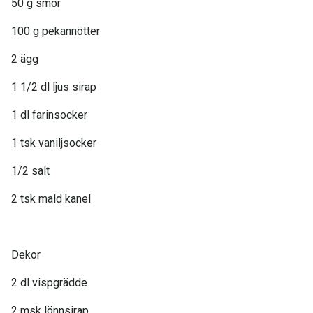
50 g smör
100 g pekannötter
2 ägg
1 1/2 dl ljus sirap
1 dl farinsocker
1 tsk vaniljsocker
1/2 salt
2 tsk mald kanel
Dekor
2 dl vispgrädde
2 msk lönnsirap