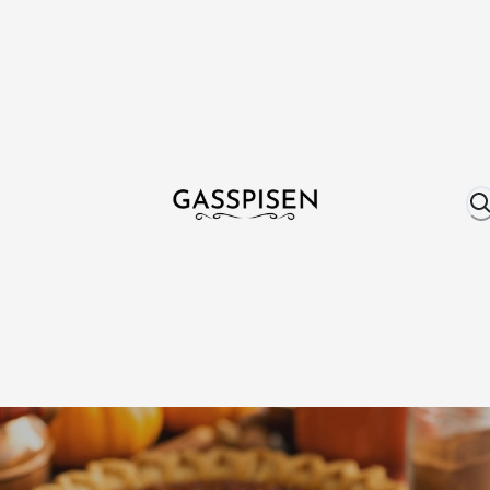
Om oss
Fri frakt över 999 kr
Över 25 år erfare