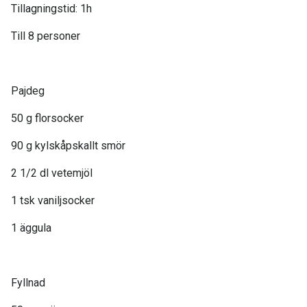
Tillagningstid: 1h
Till 8 personer
Pajdeg
50 g florsocker
90 g kylskåpskallt smör
2 1/2 dl vetemjöl
1 tsk vaniljsocker
1 äggula
Fyllnad