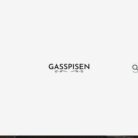
Om oss
Fri frakt över 999 kr
Över 25 år erfare