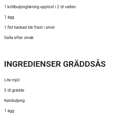
1 köttbuljongtärning upplöst i 2 dl vatten
1 ägg
1 fint hackad lök fräst i smör
Salta efter smak
INGREDIENSER GRÄDDSÅS
Lite mjöl
3 dl grädde
Kalvbuljong
1 ägg