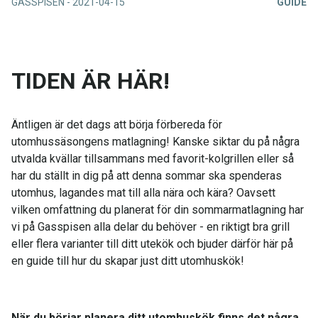
GASSPISEN
-
2021-04-15
GUIDE
TIDEN ÄR HÄR!
Äntligen är det dags att börja förbereda för
utomhussäsongens matlagning! Kanske siktar du på några
utvalda kvällar tillsammans med favorit-kolgrillen eller så
har du ställt in dig på att denna sommar ska spenderas
utomhus, lagandes mat till alla nära och kära? Oavsett
vilken omfattning du planerat för din sommarmatlagning har
vi på Gasspisen alla delar du behöver - en riktigt bra grill
eller flera varianter till ditt utekök och bjuder därför här på
en guide till hur du skapar just ditt utomhuskök!
När du börjar planera ditt utomhuskök finns det några