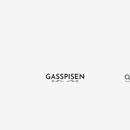
Om oss
Fri frakt över 999 kr
Över 25 år erfare