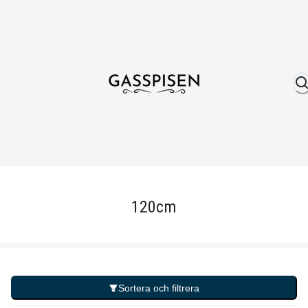
Om oss
Fri frakt över 999 kr
Över 25 år erfare
120cm
Sortera och filtrera