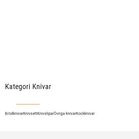
Kategori Knivar
Brödknivar
Knivsett
Knivslipar
Övriga knivar
Kockknivar