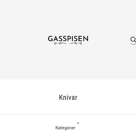
Om oss
Fri frakt över 999 kr
Över 25 år erfare
Knivar
Kategorier