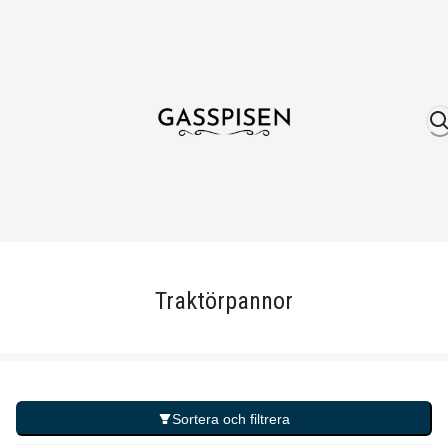
Om oss
Fri frakt över 999 kr
Över 25 år erfare
Traktörpannor
Sortera och filtrera