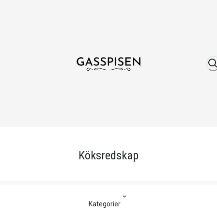
Om oss
Fri frakt över 999 kr
Över 25 år erfare
Köksredskap
Kategorier