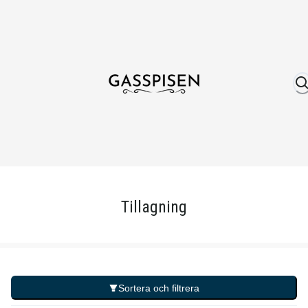
Om oss
Fri frakt över 999 kr
Över 25 år erfare
Tillagning
Sortera och filtrera