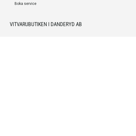
Boka service
VITVARUBUTIKEN I DANDERYD AB
Org.nummer
559527-9703
LEVERANS OCH INSTALLATION
Fri frakt över 999 SEK
Installation
Kontakta oss för prisförslag om du vill att produkterna ska skickas
färdigmonterade.