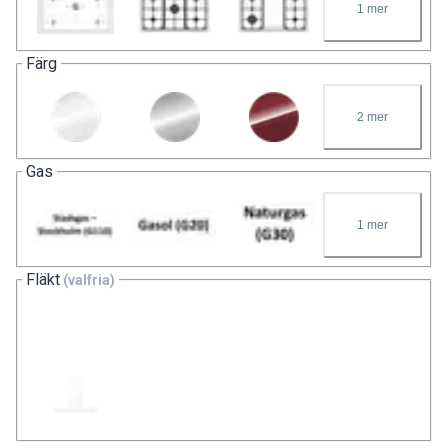
1
mer
Färg
2
mer
Gas
1
mer
Fläkt
(valfria)