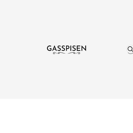
Om oss
Fri frakt över 999 kr
Över 25 år erfare