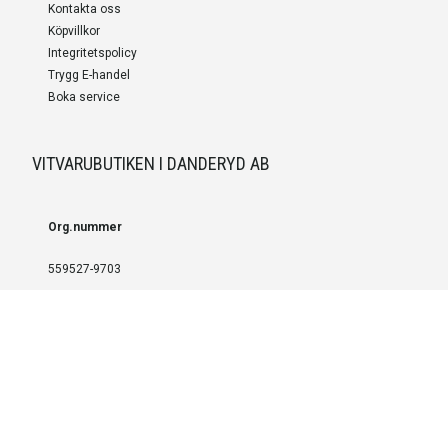
Kontakta oss
Köpvillkor
Integritetspolicy
Trygg E-handel
Boka service
VITVARUBUTIKEN I DANDERYD AB
Org.nummer
559527-9703
LEVERANS OCH INSTALLATION
Fri frakt över 999 SEK
Installation