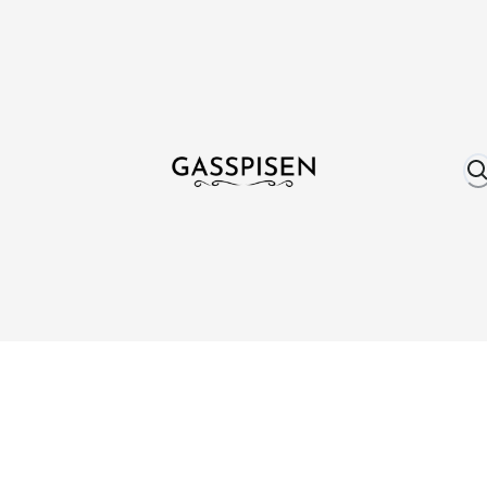
Om oss
Fri frakt över 999 kr
Över 25 år erfare