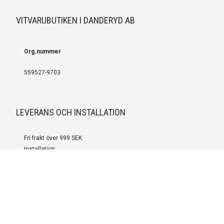
VITVARUBUTIKEN I DANDERYD AB
Org.nummer
559527-9703
LEVERANS OCH INSTALLATION
Fri frakt över 999 SEK
Installation
Kontakta oss för prisförslag om du vill att produkterna ska skickas
färdigmonterade.
SERVICE OCH REPERATION