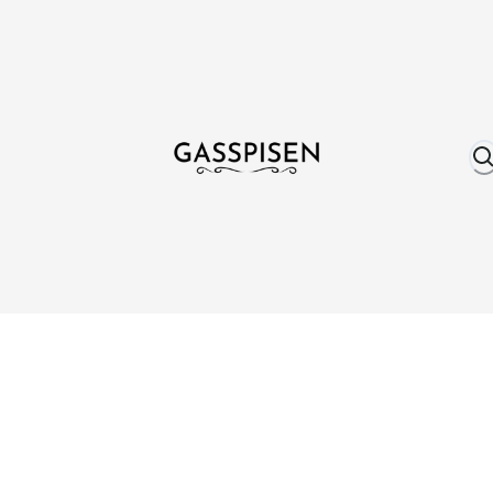
Om oss
Fri frakt över 999 kr
Över 25 år erfare