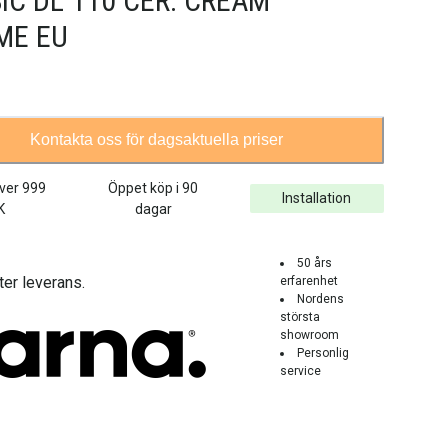
IC DL 110 CER. CREAM
ME EU
Kontakta oss för dagsaktuella priser
över
999
Öppet köp i 90
Installation
K
dagar
50 års
ter leverans.
erfarenhet
Nordens
största
showroom
Personlig
service