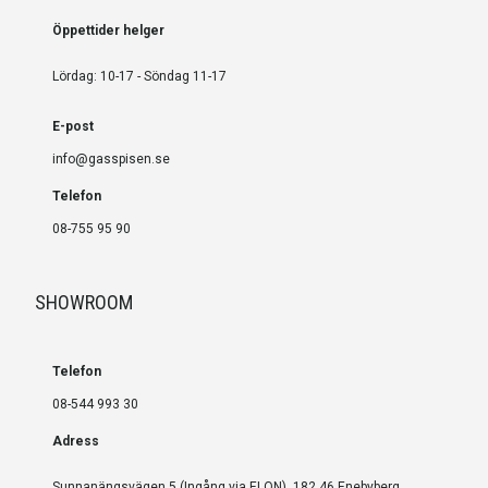
Öppettider helger
Lördag: 10-17 - Söndag 11-17
E-post
info@gasspisen.se
Telefon
08-755 95 90
SHOWROOM
Telefon
08-544 993 30
Adress
Sunnanängsvägen 5 (Ingång via ELON), 182 46 Enebyberg