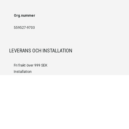
Org.nummer
559527-9703
LEVERANS OCH INSTALLATION
Fri frakt över 999 SEK
Installation
Kontakta oss för prisförslag om du vill att produkterna ska skickas
färdigmonterade.
SERVICE OCH REPERATION
Boka service