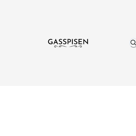
Om oss
Fri frakt över 999 kr
Över 25 år erfare