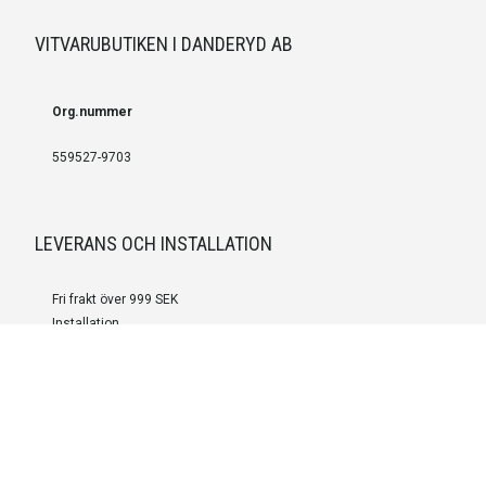
VITVARUBUTIKEN I DANDERYD AB
Org.nummer
559527-9703
LEVERANS OCH INSTALLATION
Fri frakt över 999 SEK
Installation
Kontakta oss för prisförslag om du vill att produkterna ska skickas
färdigmonterade.
SERVICE OCH REPERATION