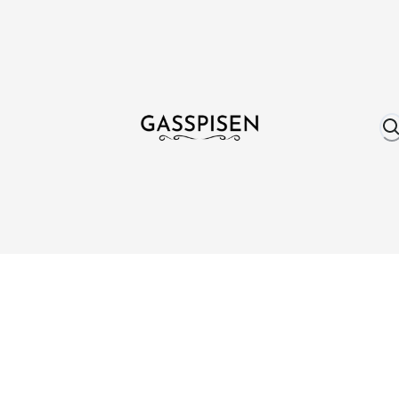
Om oss
Fri frakt över 999 kr
Över 25 år erfare