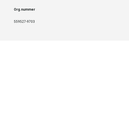
Org.nummer
559527-9703
LEVERANS OCH INSTALLATION
Fri frakt över 999 SEK
Installation
Kontakta oss för prisförslag om du vill att produkterna ska skickas
färdigmonterade.
SERVICE OCH REPERATION
Boka service