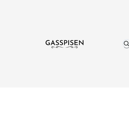
Om oss
Fri frakt över 999 kr
Över 25 år erfare