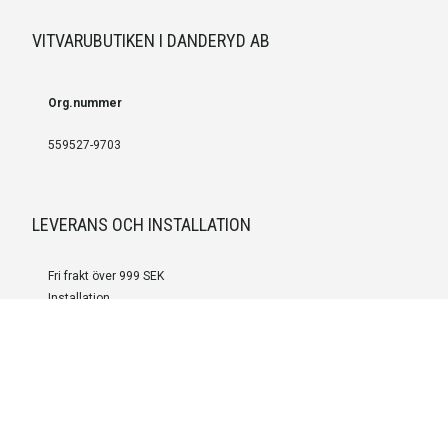
VITVARUBUTIKEN I DANDERYD AB
Org.nummer
559527-9703
LEVERANS OCH INSTALLATION
Fri frakt över 999 SEK
Installation
Kontakta oss för prisförslag om du vill att produkterna ska skickas
färdigmonterade.
SERVICE OCH REPERATION