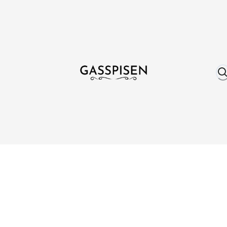
Om oss
Fri frakt över 999 kr
Över 25 år erfare