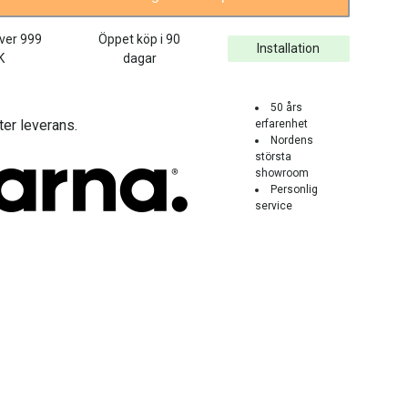
över
999
Öppet köp i 90
Installation
K
dagar
50 års
ter leverans.
erfarenhet
Nordens
största
showroom
Personlig
service