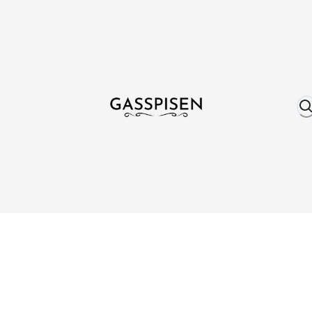
Om oss
Fri frakt över 999 kr
Över 25 år erfare