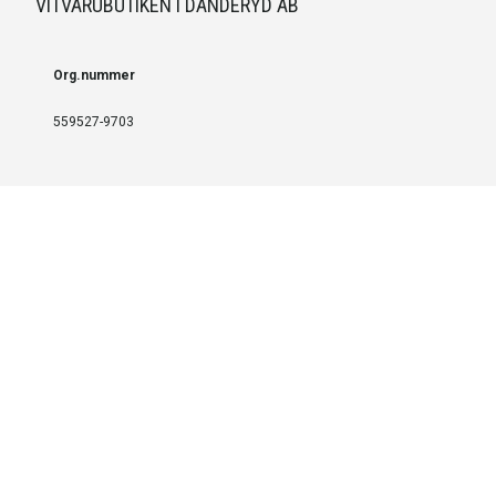
VITVARUBUTIKEN I DANDERYD AB
Org.nummer
559527-9703
LEVERANS OCH INSTALLATION
Fri frakt över 999 SEK
Installation
Kontakta oss för prisförslag om du vill att produkterna ska skickas
färdigmonterade.
SERVICE OCH REPERATION
Boka service