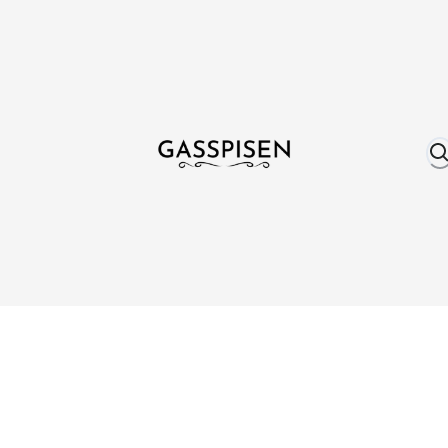
Om oss
Fri frakt över 999 kr
Över 25 år erfare