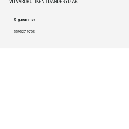
VITVARUBUTIKEN I DANDERYD AB
Org.nummer
559527-9703
LEVERANS OCH INSTALLATION
Fri frakt över 999 SEK
Installation
Kontakta oss för prisförslag om du vill att produkterna ska skickas
färdigmonterade.
SERVICE OCH REPERATION
Boka service