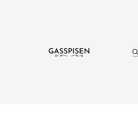
Om oss
Fri frakt över 999 kr
Över 25 år erfare