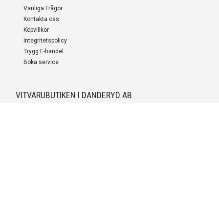
Vanliga Frågor
Kontakta oss
Köpvillkor
Integritetspolicy
Trygg E-handel
Boka service
VITVARUBUTIKEN I DANDERYD AB
Org.nummer
559527-9703
LEVERANS OCH INSTALLATION
Fri frakt över 999 SEK