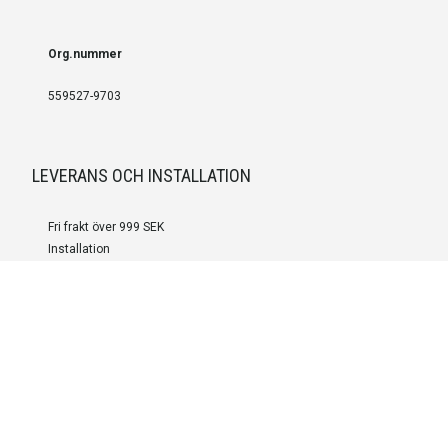
Org.nummer
559527-9703
LEVERANS OCH INSTALLATION
Fri frakt över 999 SEK
Installation
Kontakta oss för prisförslag om du vill att produkterna ska skickas
färdigmonterade.
SERVICE OCH REPERATION
Boka service