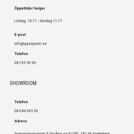
Öppettider helger
Lördag: 10-17 - Söndag 11-17
E-post
info@gasspisen.se
Telefon
08-755 95 90
SHOWROOM
Telefon
08-544 993 30
Adress
Sunnanängsvägen 5 (Ingång via ELON), 182 46 Enebyberg