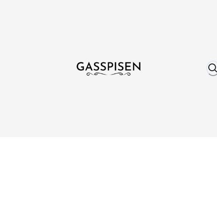
Om oss
Fri frakt över 999 kr
Över 25 år erfare