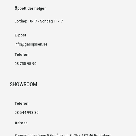
Öppettider helger
Lördag: 10-17 - Söndag 11-17
E-post
info@gasspisen.se
Telefon
08-755 95 90
SHOWROOM
Telefon
08-544 993 30
Adress
Sunnanängsvägen 5 (Ingång via ELON), 182 46 Enebyberg