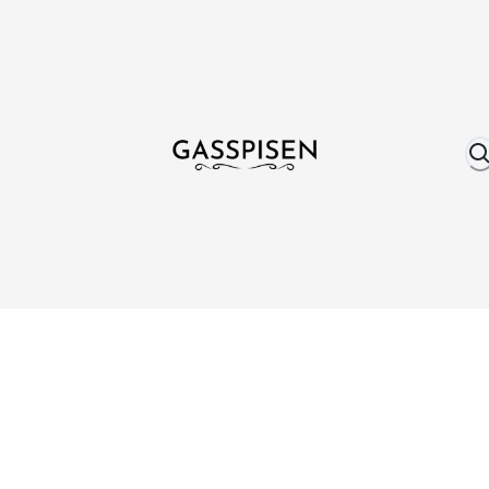
Om oss
Fri frakt över 999 kr
Över 25 år erfare