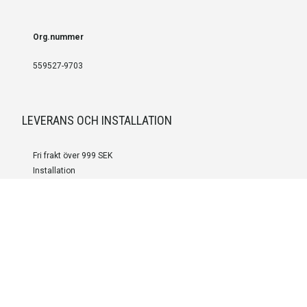
Org.nummer
559527-9703
LEVERANS OCH INSTALLATION
Fri frakt över 999 SEK
Installation
Kontakta oss för prisförslag om du vill att produkterna ska skickas
färdigmonterade.
SERVICE OCH REPERATION
Boka service