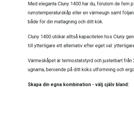
Med eleganta Cluny 1400 har du, förutom de fem pla
rumstemperaturskåp eller en värmeugn samt följande ti
både för din matlagning och ditt kök.
Cluny 1400 utökar alltså kapaciteten hos Cluny gen
till ytterligare ett alternativ efter eget val: ytterligar
Värmeskåpet är termostatstyrd och justerbart från 27
ugnarna, beroende på ditt köks utformning och ergo
Skapa din egna kombination - välj själv bland:
Hällar:
• Klassisk häll med 5 brännare
• Traditionell häll med 4 brännare och en "simmer pl
• Induktionshäll med 5 ringar