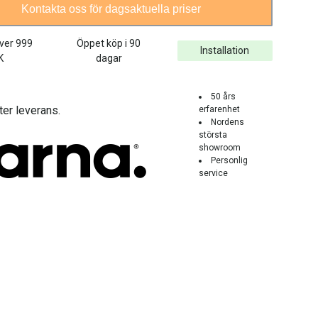
Kontakta oss för dagsaktuella priser
över
999
Öppet köp i 90
Installation
K
dagar
50 års
ter leverans.
erfarenhet
Nordens
största
showroom
Personlig
service