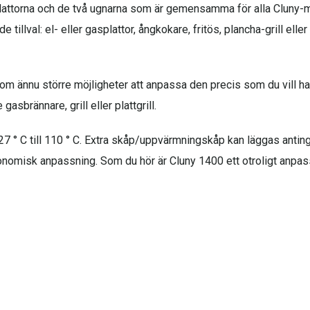
ttorna och de två ugnarna som är gemensamma för alla Cluny-model
llval: el- eller gasplattor, ångkokare, fritös, plancha-grill eller
om ännu större möjligheter att anpassa den precis som du vill ha 
e gasbrännare, grill eller plattgrill.
 ° C till 110 ° C. Extra skåp/uppvärmningskåp kan läggas antingen 
nomisk anpassning. Som du hör är Cluny 1400 ett otroligt anpass
ate" i mitten