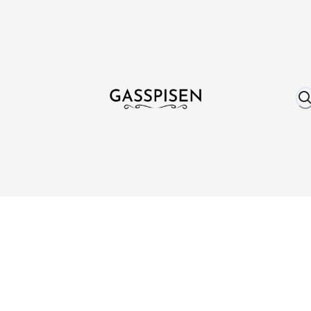
Om oss
Fri frakt över 999 kr
Över 25 år erfare