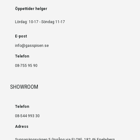
Öppettider helger
Lördag: 10-17 - Söndag 11-17
E-post
info@gasspisen.se
Telefon
08-755 95 90
SHOWROOM
Telefon
08-544 993 30
Adress
Sunnanängsvägen 5 (Ingång via ELON), 182 46 Enebyberg