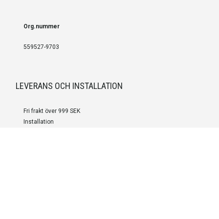
Org.nummer
559527-9703
LEVERANS OCH INSTALLATION
Fri frakt över 999 SEK
Installation
Kontakta oss för prisförslag om du vill att produkterna ska skickas
färdigmonterade.
SERVICE OCH REPERATION
Boka service