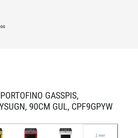
OGG
PORTOFINO GASSPIS,
YSUGN, 90CM GUL, CPF9GPYW
2
mer