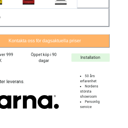
r
Kontakta oss för dagsaktuella priser
över
999
Öppet köp i 90
Installation
K
dagar
50 års
ter leverans.
erfarenhet
Nordens
största
showroom
Personlig
service