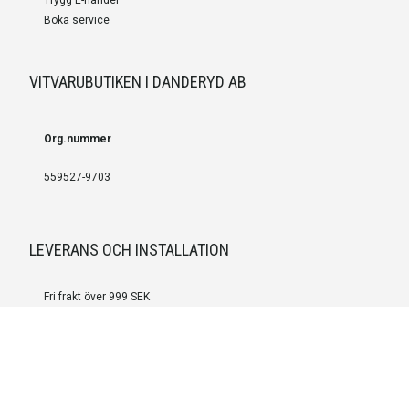
Boka service
VITVARUBUTIKEN I DANDERYD AB
Org.nummer
559527-9703
LEVERANS OCH INSTALLATION
Fri frakt över 999 SEK
Installation
Kontakta oss för prisförslag om du vill att produkterna ska skickas
färdigmonterade.