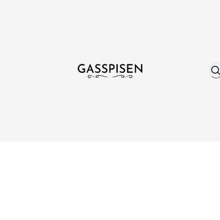
Om oss
Fri frakt över 999 kr
Över 25 år erfare