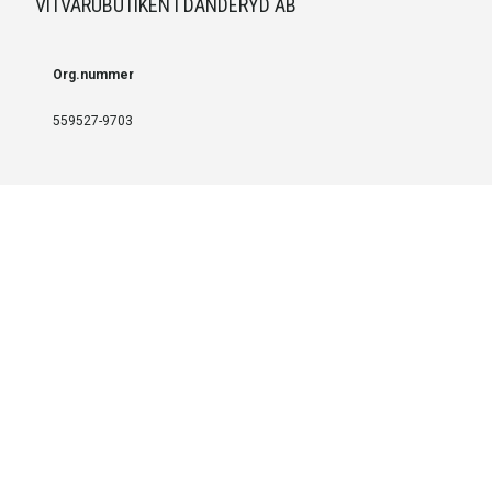
VITVARUBUTIKEN I DANDERYD AB
Org.nummer
559527-9703
LEVERANS OCH INSTALLATION
Fri frakt över 999 SEK
Installation
Kontakta oss för prisförslag om du vill att produkterna ska skickas
färdigmonterade.
SERVICE OCH REPERATION
Boka service