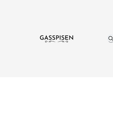
Om oss
Fri frakt över 999 kr
Över 25 år erfare