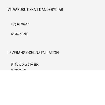
VITVARUBUTIKEN I DANDERYD AB
Org.nummer
559527-9703
LEVERANS OCH INSTALLATION
Fri frakt över 999 SEK
Installation
Kontakta oss för prisförslag om du vill att produkterna ska skickas
färdigmonterade.
SERVICE OCH REPERATION