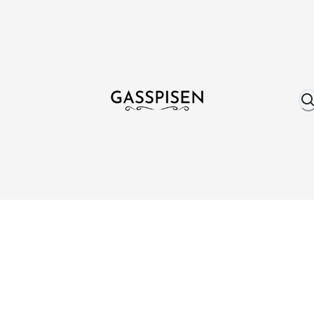
Om oss
Fri frakt över 999 kr
Över 25 år erfare