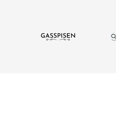
Om oss
Fri frakt över 999 kr
Över 25 år erfare