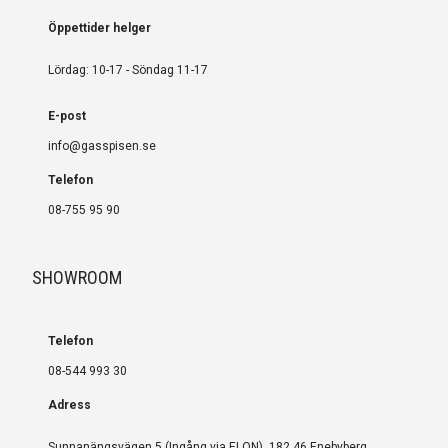
Öppettider helger
Lördag: 10-17 - Söndag 11-17
E-post
info@gasspisen.se
Telefon
08-755 95 90
SHOWROOM
Telefon
08-544 993 30
Adress
Sunnanängsvägen 5 (Ingång via ELON), 182 46 Enebyberg