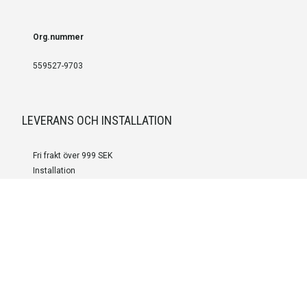
Org.nummer
559527-9703
LEVERANS OCH INSTALLATION
Fri frakt över 999 SEK
Installation
Kontakta oss för prisförslag om du vill att produkterna ska skickas
färdigmonterade.
SERVICE OCH REPERATION
Boka service