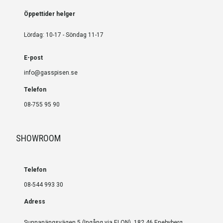
Öppettider helger
Lördag: 10-17 - Söndag 11-17
E-post
info@gasspisen.se
Telefon
08-755 95 90
SHOWROOM
Telefon
08-544 993 30
Adress
Sunnanängsvägen 5 (Ingång via ELON), 182 46 Enebyberg