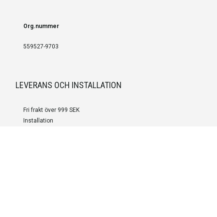
Org.nummer
559527-9703
LEVERANS OCH INSTALLATION
Fri frakt över 999 SEK
Installation
Kontakta oss för prisförslag om du vill att produkterna ska skickas
färdigmonterade.
SERVICE OCH REPERATION
Boka service