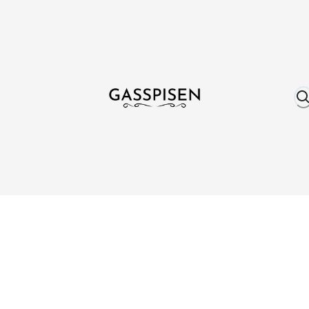
Om oss
Fri frakt över 999 kr
Över 25 år erfare