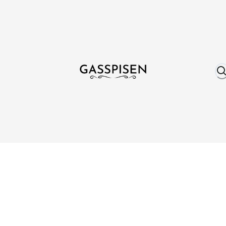
Om oss
Fri frakt över 999 kr
Över 25 år erfare