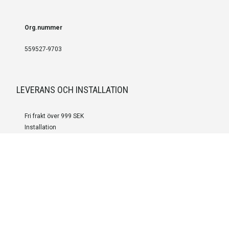
Org.nummer
559527-9703
LEVERANS OCH INSTALLATION
Fri frakt över 999 SEK
Installation
Kontakta oss för prisförslag om du vill att produkterna ska skickas
färdigmonterade.
SERVICE OCH REPERATION
Boka service