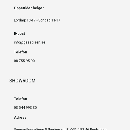
Öppettider helger
Lördag: 10-17 - Söndag 11-17
E-post
info@gasspisen.se
Telefon
08-755 95 90
SHOWROOM
Telefon
08-544 993 30
Adress
Sunnanängsvägen 5 (Ingång via ELON), 182 46 Enebyberg