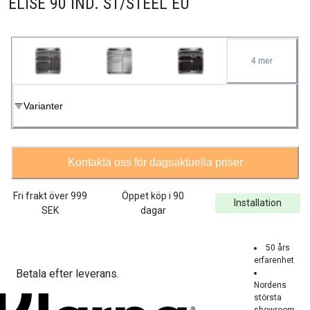
ELISE 90 IND. ST/STEEL EU
4
mer
Varianter
Kontakta oss för dagsaktuella priser
Fri frakt över
999
Öppet köp i 90
Installation
SEK
dagar
50 års
erfarenhet
Betala efter leverans.
Nordens
största
showroom