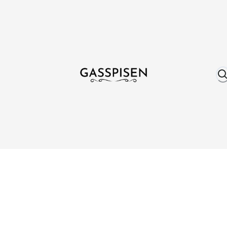
Om oss
Fri frakt över 999 kr
Över 25 år erfare