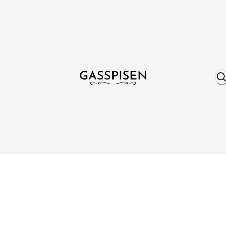
Om oss
Fri frakt över 999 kr
Över 25 år erfare