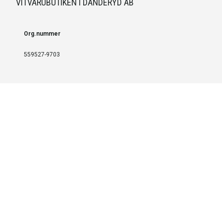
VITVARUBUTIKEN I DANDERYD AB
Org.nummer
559527-9703
LEVERANS OCH INSTALLATION
Fri frakt över 999 SEK
Installation
Kontakta oss för prisförslag om du vill att produkterna ska skickas
färdigmonterade.
SERVICE OCH REPERATION
Boka service