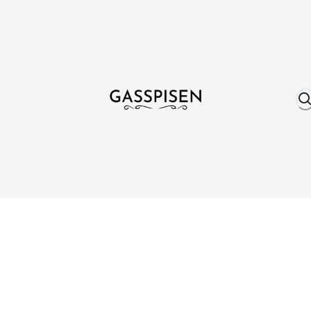
Om oss
Fri frakt över 999 kr
Över 25 år erfare