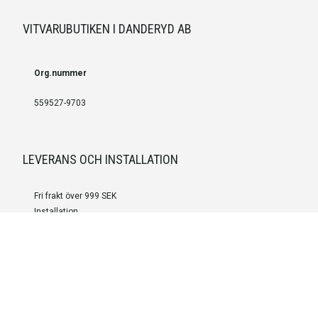
VITVARUBUTIKEN I DANDERYD AB
Org.nummer
559527-9703
LEVERANS OCH INSTALLATION
Fri frakt över 999 SEK
Installation
Kontakta oss för prisförslag om du vill att produkterna ska skickas
färdigmonterade.
SERVICE OCH REPERATION