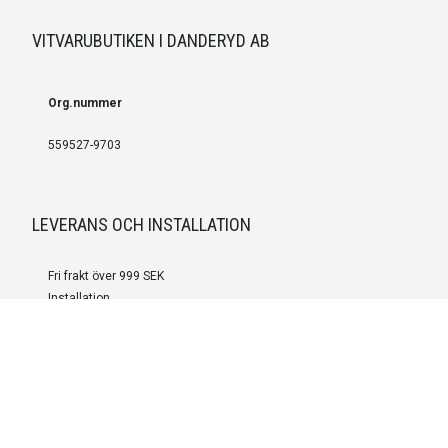
VITVARUBUTIKEN I DANDERYD AB
Org.nummer
559527-9703
LEVERANS OCH INSTALLATION
Fri frakt över 999 SEK
Installation
Kontakta oss för prisförslag om du vill att produkterna ska skickas
färdigmonterade.
SERVICE OCH REPERATION