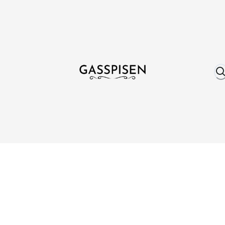
Om oss
Fri frakt över 999 kr
Över 25 år erfare