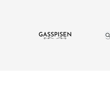
Om oss
Fri frakt över 999 kr
Över 25 år erfare