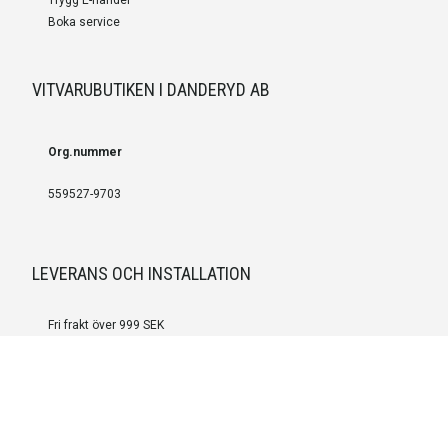
Boka service
VITVARUBUTIKEN I DANDERYD AB
Org.nummer
559527-9703
LEVERANS OCH INSTALLATION
Fri frakt över 999 SEK
Installation
Kontakta oss för prisförslag om du vill att produkterna ska skickas
färdigmonterade.