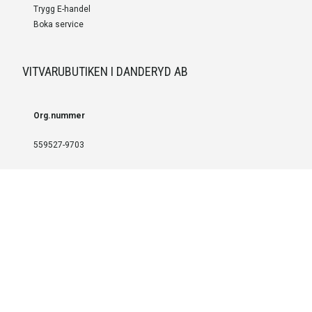
Trygg E-handel
Boka service
VITVARUBUTIKEN I DANDERYD AB
Org.nummer
559527-9703
LEVERANS OCH INSTALLATION
Fri frakt över 999 SEK
Installation
Kontakta oss för prisförslag om du vill att produkterna ska skickas
färdigmonterade.