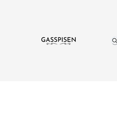
Om oss
Fri frakt över 999 kr
Över 25 år erfare