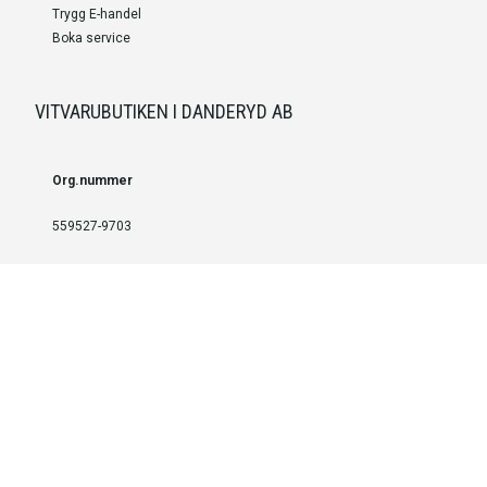
Trygg E-handel
Boka service
VITVARUBUTIKEN I DANDERYD AB
Org.nummer
559527-9703
LEVERANS OCH INSTALLATION
Fri frakt över 999 SEK
Installation
Kontakta oss för prisförslag om du vill att produkterna ska skickas
färdigmonterade.