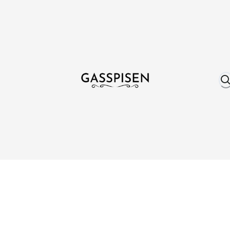
Om oss
Fri frakt över 999 kr
Över 25 år erfare