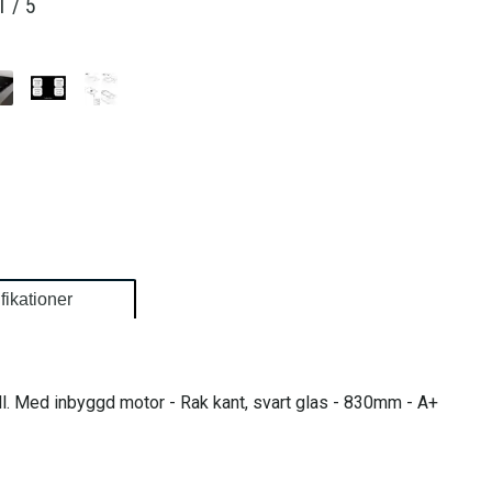
1
/
5
fikationer
ll. Med inbyggd motor - Rak kant, svart glas - 830mm - A+