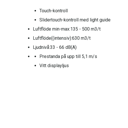
Touch-kontroll
Slidertouch-kontroll med light guide
Luftflöde min-max:
135 - 500 m3/t
Luftflöde((intensiv):
630 m3/t
Ljudnivå:
33 - 66 dB(A)
Prestanda på upp till 5,1 m/s
Vitt displayljus
Helautomatisk sensor teknologi
2 x överbryggningsfunktion
Hög effekt på 3000 watt per zon
Rörföringspaket medföljer till golvhöjd