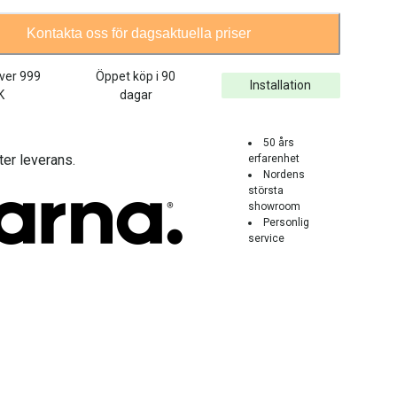
Kontakta oss för dagsaktuella priser
över
999
Öppet köp i 90
Installation
K
dagar
50 års
ter leverans.
erfarenhet
Nordens
största
showroom
Personlig
service