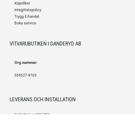
Köpvillkor
Integritetspolicy
Trygg E-handel
Boka service
VITVARUBUTIKEN I DANDERYD AB
Org.nummer
559527-9703
LEVERANS OCH INSTALLATION
Fri frakt över 999 SEK
Installation
Kontakta oss för prisförslag om du vill att produkterna ska skickas