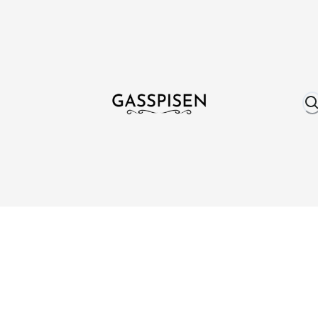
Om oss
Fri frakt över 999 kr
Över 25 år erfare