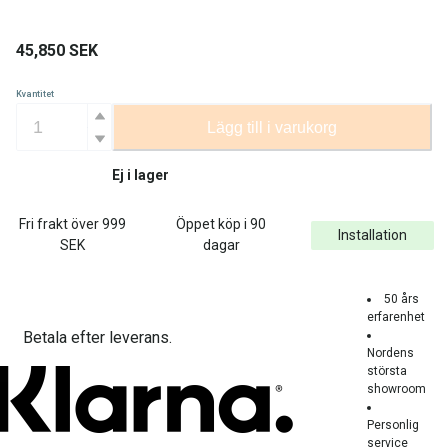
45,850
SEK
Kvantitet
Lägg till i varukorg
Ej i lager
Fri frakt över
999
Öppet köp i 90
Installation
SEK
dagar
50 års
erfarenhet
Betala efter leverans.
Nordens
största
showroom
Personlig
service