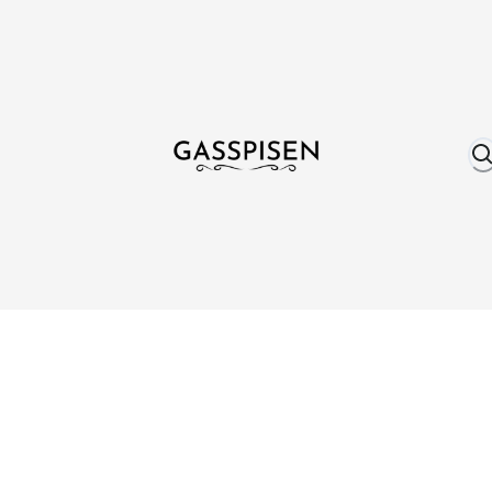
Om oss
Fri frakt över 999 kr
Över 25 år erfare