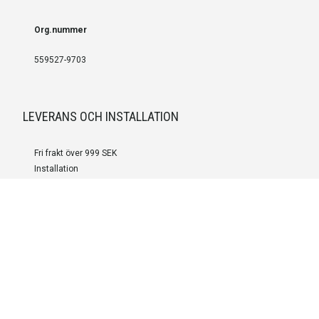
Org.nummer
559527-9703
LEVERANS OCH INSTALLATION
Fri frakt över 999 SEK
Installation
Kontakta oss för prisförslag om du vill att produkterna ska skickas
färdigmonterade.
SERVICE OCH REPERATION
Boka service