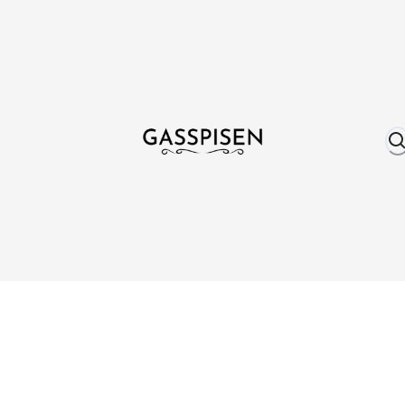
Om oss
Fri frakt över 999 kr
Över 25 år erfare