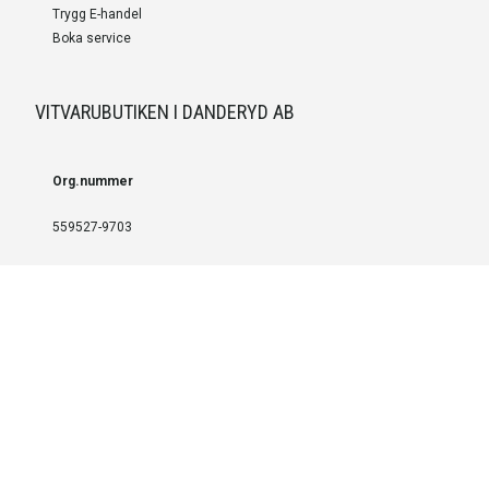
Trygg E-handel
Boka service
VITVARUBUTIKEN I DANDERYD AB
Org.nummer
559527-9703
LEVERANS OCH INSTALLATION
Fri frakt över 999 SEK
Installation
Kontakta oss för prisförslag om du vill att produkterna ska skickas
färdigmonterade.