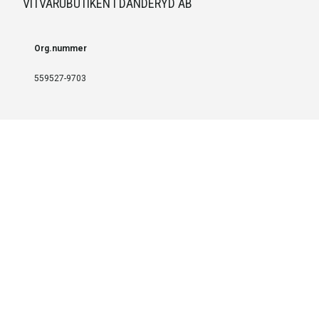
VITVARUBUTIKEN I DANDERYD AB
Org.nummer
559527-9703
LEVERANS OCH INSTALLATION
Fri frakt över 999 SEK
Installation
Kontakta oss för prisförslag om du vill att produkterna ska skickas
färdigmonterade.
SERVICE OCH REPERATION
Boka service