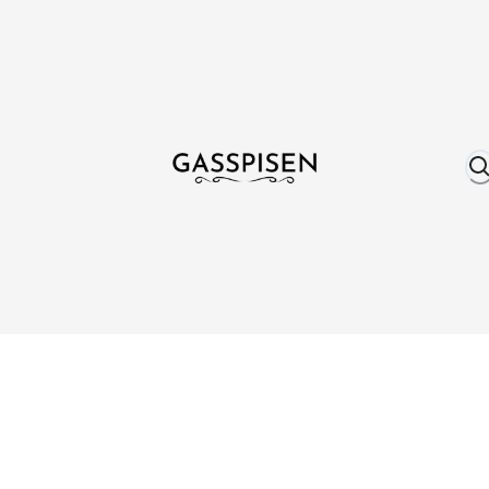
Om oss
Fri frakt över 999 kr
Över 25 år erfare